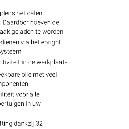
ijdens het dalen
 Daardoor hoeven de
vaak geladen te worden
dienen via het ebright
Systeem
tiviteit in de werkplaats
eekbare olie met veel
mponenten
liteit voor alle
oertuigen in uw
fting dankzij 32