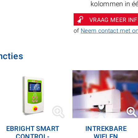
kolommen in éé
VRAAG MEER IN
of
Neem contact met o
ncties
EBRIGHT SMART
INTREKBARE
CONTROL-
WIELEN