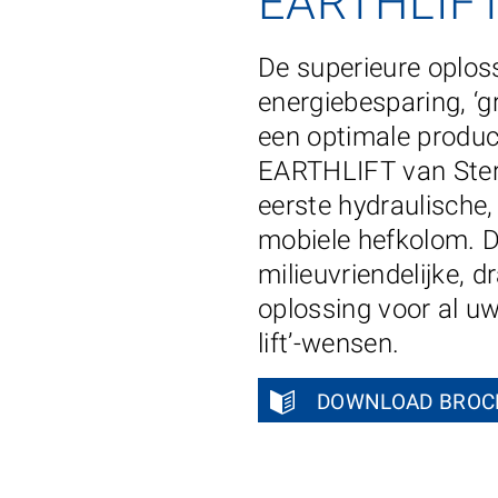
EARTHLIF
De superieure oplos
energiebesparing, ‘g
een optimale product
EARTHLIFT van Stert
eerste hydraulische, 
mobiele hefkolom. 
milieuvriendelijke, d
oplossing voor al uw
lift’-wensen.
DOWNLOAD BROC