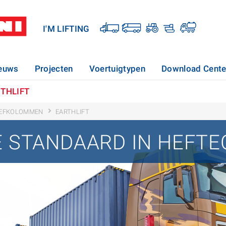
I'M LIFTING
euws
Projecten
Voertuigtypen
Download Cente
THLIFT
HEFKOLOMMEN
EARTHLIFT
 STANDAARD IN HEFT