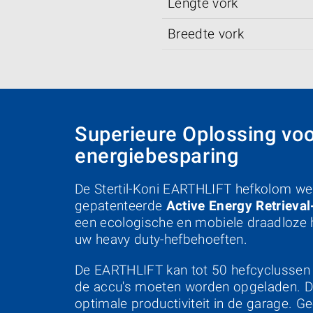
Lengte vork
Breedte vork
Superieure Oplossing vo
energiebesparing
De Stertil-Koni EARTHLIFT hefkolom we
gepatenteerde
Active Energy Retrieva
een ecologische en mobiele draadloze 
uw heavy duty-hefbehoeften.
De EARTHLIFT kan tot 50 hefcyclussen 
de accu's moeten worden opgeladen. Di
optimale productiviteit in de garage. Ge