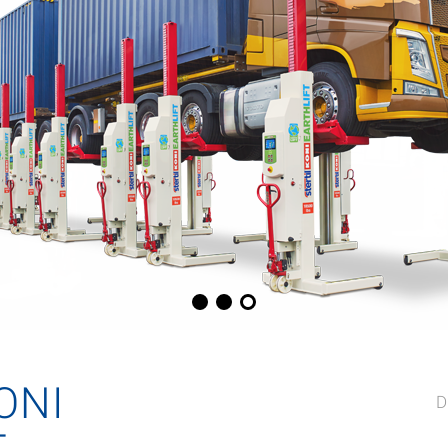
ONI
D