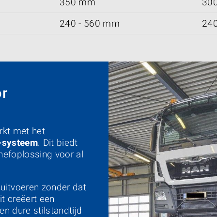
350 mm
30
240 - 560 mm
240
or
rkt met het
l-systeem
. Dit biedt
hefoplossing voor al
uitvoeren zonder dat
t creëert een
en dure stilstandtijd