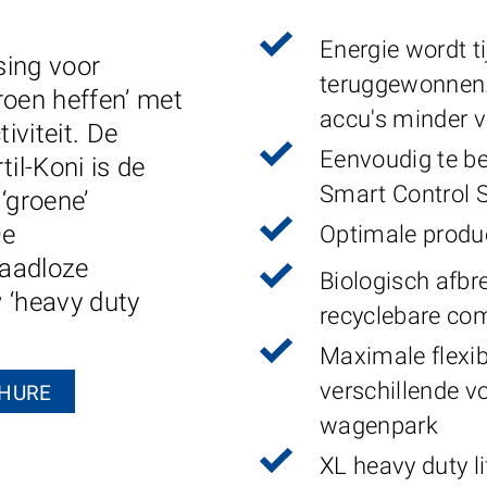
T
Energie wordt t
sing voor
teruggewonnen.
roen heffen’ met
accu's minder 
iviteit. De
Eenvoudig te be
il-Koni is de
Smart Control 
‘groene’
De
Optimale produc
raadloze
Biologisch afbr
 ‘heavy duty
recyclebare co
Maximale flexibi
verschillende v
HURE
wagenpark
XL heavy duty li